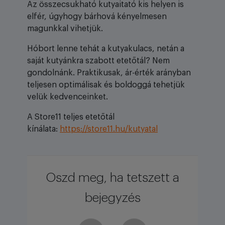
Az összecsukható kutyaitató kis helyen is
elfér, úgyhogy bárhová kényelmesen
magunkkal vihetjük.
Hóbort lenne tehát a kutyakulacs, netán a
saját kutyánkra szabott etetőtál? Nem
gondolnánk. Praktikusak, ár-érték arányban
teljesen optimálisak és boldoggá tehetjük
velük kedvenceinket.
A Store11 teljes etetőtál
kínálata:
https://store11.hu/kutyatal
Oszd meg, ha tetszett a
bejegyzés