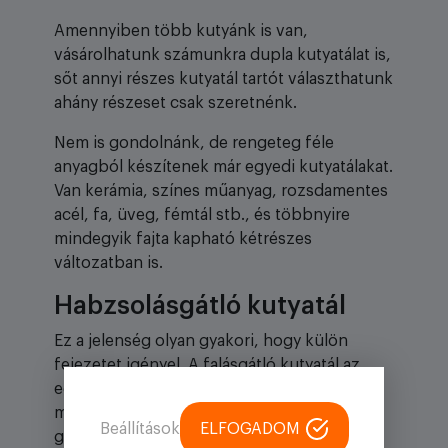
Amennyiben több kutyánk is van,
vásárolhatunk számunkra dupla kutyatálat is,
sőt annyi részes kutyatál tartót választhatunk
ahány részeset csak szeretnénk.
Nem is gondolnánk, de rengeteg féle
anyagból készítenek már egyedi kutyatálakat.
Van kerámia, színes műanyag, rozsdamentes
acél, fa, üveg, fémtál stb., és többnyire
mindegyik fajta kapható kétrészes
változatban is.
Habzsolásgátló kutyatál
Ez a jelenség olyan gyakori, hogy külön
fejezetet igényel. A falásgátló kutyatál az
egyik legkeresettebb termék a piacon, hisz
majd minden kutyánál előfordul, hogy
Beállítások
ELFOGADOM
gyorsabban eszik a kelleténél. A kutyatál