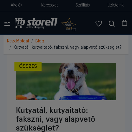
Akciók
Kapcsolat
Szállítás
Üzleteink
Kezdőoldal
Blog
Kutyatál, kutyaitató: fakszni, vagy alapvető szükséglet?
ÖSSZES
Kutyatál, kutyaitató:
fakszni, vagy alapvető
szükséglet?