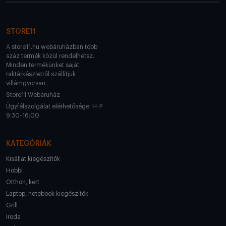
STORE11
A store11.hu webáruházban több
száz termék közül rendelhetsz.
Minden termékünket saját
raktárkészletről szállítjuk
villámgyorsan.
Store11 Webáruház
Ügyfélszolgálat elérhetősége: H-P
9:30-16:00
KATEGÓRIÁK
Kisállat kiegészítők
Hobbi
Otthon, kert
Laptop, notebook kiegészítők
Grill
Iroda