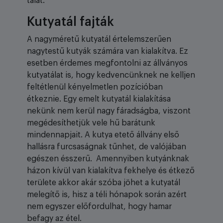
tálat.
Kutyatál fajták
A nagyméretű kutyatál értelemszerűen
nagytestű kutyák számára van kialakítva. Ez
esetben érdemes megfontolni az állványos
kutyatálat is, hogy kedvencünknek ne kelljen
feltétlenül kényelmetlen pozícióban
étkeznie. Egy emelt kutyatál kialakítása
nekünk nem kerül nagy fáradságba, viszont
megédesíthetjük vele hű barátunk
mindennapjait. A kutya etető állvány első
hallásra furcsaságnak tűnhet, de valójában
egészen ésszerű. Amennyiben kutyánknak
házon kívül van kialakítva fekhelye és étkező
területe akkor akár szóba jöhet a kutyatál
melegítő is, hisz a téli hónapok során azért
nem egyszer előfordulhat, hogy hamar
befagy az étel.