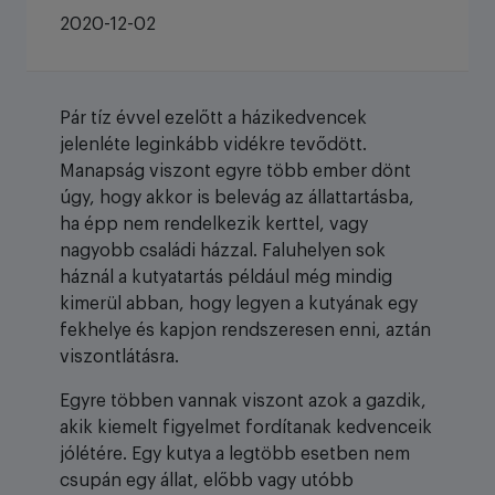
2020-12-02
Pár tíz évvel ezelőtt a házikedvencek
jelenléte leginkább vidékre tevődött.
Manapság viszont egyre több ember dönt
úgy, hogy akkor is belevág az állattartásba,
ha épp nem rendelkezik kerttel, vagy
nagyobb családi házzal. Faluhelyen sok
háznál a kutyatartás például még mindig
kimerül abban, hogy legyen a kutyának egy
fekhelye és kapjon rendszeresen enni, aztán
viszontlátásra.
Egyre többen vannak viszont azok a gazdik,
akik kiemelt figyelmet fordítanak kedvenceik
jólétére. Egy kutya a legtöbb esetben nem
csupán egy állat, előbb vagy utóbb