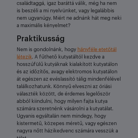
családtaggá, igaz baráttá válik, még ha nem
is beszéli a mi nyelvünket, vagy legalábbis
nem ugyanúgy. Miért ne adnánk hát meg neki
a maximális kényelmet?
Praktikusság
Nem is gondolnánk, hogy
hányféle etetőtál
létezik
. A fűthető kutyatáltól kezdve a
hosszúfülű kutyáknak kialakított kutyatálon
és az időzítős, avagy elektromos kutyatálon
át egészen az evéslassító tálig mindenfélével
találkozhatunk. Könnyű elveszni az óriási
választék között, de érdemes legelőször
abból kiindulni, hogy milyen fajta kutya
számára szeretnénk vásárolni a kutyatálat.
Ugyanis egyáltalán nem mindegy, hogy
kistermetű, közepes méretű, vagy egészen
nagyra nőtt házikedvenc számára vesszük a