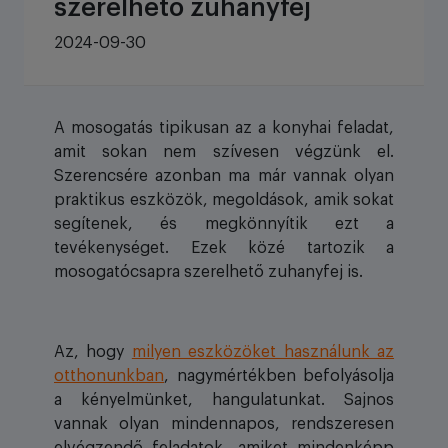
szerelhető zuhanyfej
2024-09-30
A mosogatás tipikusan az a konyhai feladat,
amit sokan nem szívesen végzünk el.
Szerencsére azonban ma már vannak olyan
praktikus eszközök, megoldások, amik sokat
segítenek, és megkönnyítik ezt a
tevékenységet. Ezek közé tartozik a
mosogatócsapra szerelhető zuhanyfej is.
Az, hogy
milyen eszközöket használunk az
otthonunkban
, nagymértékben befolyásolja
a kényelmünket, hangulatunkat. Sajnos
vannak olyan mindennapos, rendszeresen
elvégzendő feladatok, amiket mindenképp