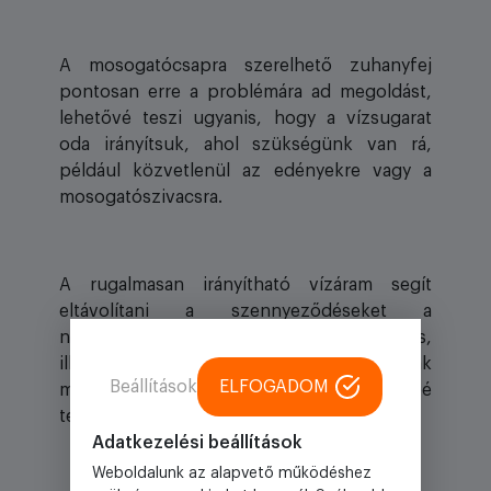
A mosogatócsapra szerelhető zuhanyfej
pontosan erre a problémára ad megoldást,
lehetővé teszi ugyanis, hogy a vízsugarat
oda irányítsuk, ahol szükségünk van rá,
például közvetlenül az edényekre vagy a
mosogatószivacsra.
A rugalmasan irányítható vízáram segít
eltávolítani a szennyeződéseket a
nehezebben hozzáférhető helyekről is,
illetve a mosogató falainak, sarkainak
Beállítások
ELFOGADOM
megtisztítását, öblítését is egyszerűbbé
teszi.
Adatkezelési beállítások
Weboldalunk az alapvető működéshez