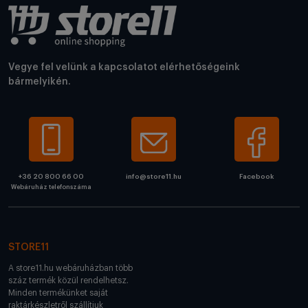
Vegye fel velünk a kapcsolatot elérhetőségeink
bármelyikén.
+36 20 800 66 00
info@store11.hu
Facebook
Webáruház telefonszáma
STORE11
A store11.hu webáruházban több
száz termék közül rendelhetsz.
Minden termékünket saját
raktárkészletről szállítjuk