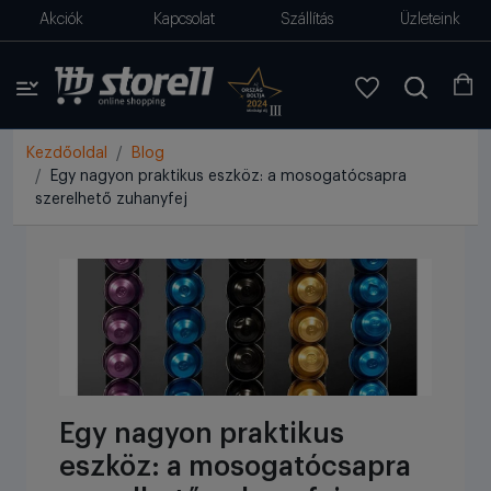
Akciók
Kapcsolat
Szállítás
Üzleteink
Kezdőoldal
Blog
Egy nagyon praktikus eszköz: a mosogatócsapra
szerelhető zuhanyfej
Egy nagyon praktikus
eszköz: a mosogatócsapra