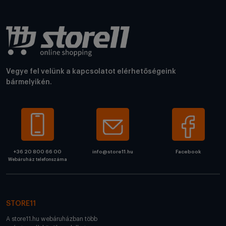
Vegye fel velünk a kapcsolatot elérhetőségeink
bármelyikén.
+36 20 800 66 00
info@store11.hu
Facebook
Webáruház telefonszáma
STORE11
A store11.hu webáruházban több