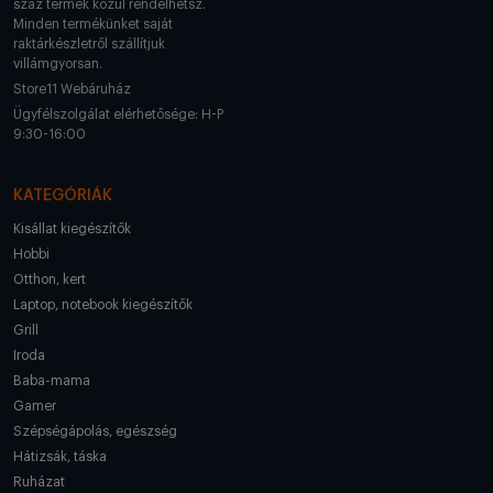
száz termék közül rendelhetsz.
Minden termékünket saját
raktárkészletről szállítjuk
villámgyorsan.
Store11 Webáruház
Ügyfélszolgálat elérhetősége: H-P
9:30-16:00
KATEGÓRIÁK
Kisállat kiegészítők
Hobbi
Otthon, kert
Laptop, notebook kiegészítők
Grill
Iroda
Baba-mama
Gamer
Szépségápolás, egészség
Hátizsák, táska
Ruházat