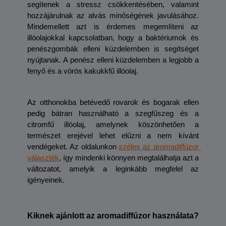
segítenek a stressz csökkentésében, valamint 
hozzájárulnak az alvás minőségének javulásához. 
Mindemellett azt is érdemes megemlíteni az 
illóolajokkal kapcsolatban, hogy a baktériumok és 
penészgombák elleni küzdelemben is segítséget 
nyújtanak. A penész elleni küzdelemben a legjobb a 
fenyő és a vörös kakukkfű illóolaj. 
Az otthonokba betévedő rovarok és bogarak ellen 
pedig bátran használható a szegfűszeg és a 
citromfű illóolaj, amelynek köszönhetően a 
természet erejével lehet elűzni a nem kívánt 
vendégeket. Az oldalunkon 
széles az aromadiffúzor 
választék
, így mindenki könnyen megtalálhatja azt a 
változatot, amelyik a leginkább megfelel az 
igényeinek.
Kiknek ajánlott az aromadiffúzor használata?