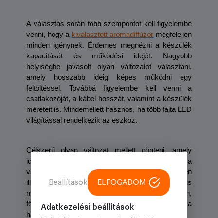
A választás során több szempontot kell figyelembe 
venni, hogy a 
kiválasztott aromadiffúzor
megfeleljen 
minden igénynek. Érdemes megnézni a készülék 
kapacitását és működési idejét. Nagyobb 
helyiségbe javasolt olyan változatot választani, 
amely hosszabb ideig képes működni egy 
feltöltéssel. Továbbá figyelembe kell venni a 
csatlakozóját, a kábel hosszát, valamint a készülék 
méreteit is. Mindemellett hasznos, ha több fajta LED 
világítással rendelkezik az eszköz. 
Célszerű olyan változat mellett dönteni, amely 
időzíthető. Továbbá azt is figyelembe kell venni a 
választás során, hogy az adott készülék milyen 
illóolajokkal használható. A zajszint szerepe is 
Beállítások
ELFOGADOM
meghatározó, a csendes működés nélkülözhetetlen, 
főleg, ha éjszaka vagy munka közben kerül sor a 
Adatkezelési beállítások
használatára. 