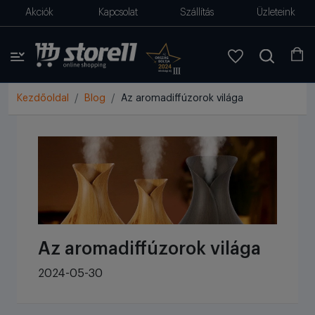
Akciók
Kapcsolat
Szállítás
Üzleteink
Kezdőoldal
Blog
Az aromadiffúzorok világa
Az aromadiffúzorok világa
2024-05-30