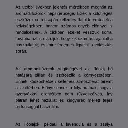
Az utóbbi években jelentős mértékben megnőtt az 
aromadiffúzorok népszerűsége. Ezek a különleges 
eszközök nem csupán kellemes illatot teremtenek a 
helyiségekben, hanem számos egyéb előnnyel is 
rendelkeznek. A cikkben ezeket vesszük sorra, 
továbbá azt is eláruljuk, hogy kik számára ajánlott a 
használatuk, és mire érdemes figyelni a választás 
során. 
Az aromadiffúzorok segítségével az illóolaj hő 
hatására elillan és szétoszlik a környezetében. 
Ennek köszönhetően kellemes atmoszférát teremt 
a lakótérben. Előnye ennek a folyamatnak, hogy a 
gyertyákkal ellentétben nem tűzveszélyes, így 
bátran lehet háziállat és kisgyerek mellett teljes 
biztonsággal használni. 
Az illóolajok, például a levendula és a zsálya 