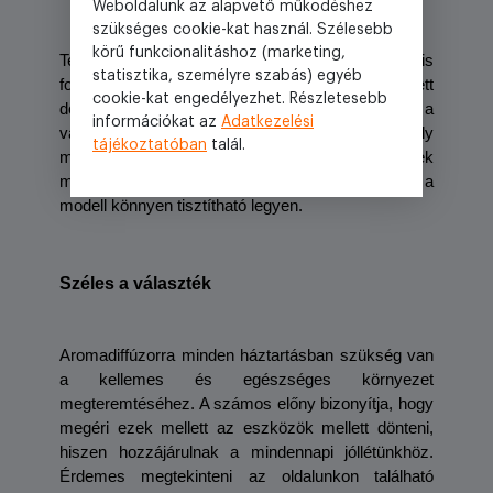
Weboldalunk az alapvető működéshez
szükséges cookie-kat használ. Szélesebb
körű funkcionalitáshoz (marketing,
Természetesen a dizájnnak ebben az esetben is 
statisztika, személyre szabás) egyéb
fontos szerepe van. Érdemes olyan változat mellett 
cookie-kat engedélyezhet. Részletesebb
dönteni, amely illik az otthon stílusához. Széles a 
információkat az
Adatkezelési
választék, így mindenki biztosan talál olyat, amely 
tájékoztatóban
talál.
megfelel az esztétikai elvárásainak is. Az említettek 
mellett az sem elhanyagolható szempont, hogy a 
modell könnyen tisztítható legyen.
Széles a választék
Aromadiffúzorra minden háztartásban szükség van 
a kellemes és egészséges környezet 
megteremtéséhez. A számos előny bizonyítja, hogy 
megéri ezek mellett az eszközök mellett dönteni, 
hiszen hozzájárulnak a mindennapi jóllétünkhöz. 
Érdemes megtekinteni az oldalunkon található 