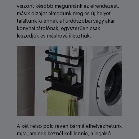
viszont később megunnánk az elrendezést,
másik dizájnt álmodunk meg és új helyet
találtunk ki ennek a fürdőszobai vagy akár
konyhai tárolónak, egyszerűen csak
leszedjük és máshová illesztjük.
A két felső polc révén bármit elhelyezhetünk
rajta, aminek kéznél kell lennie, a legalsó