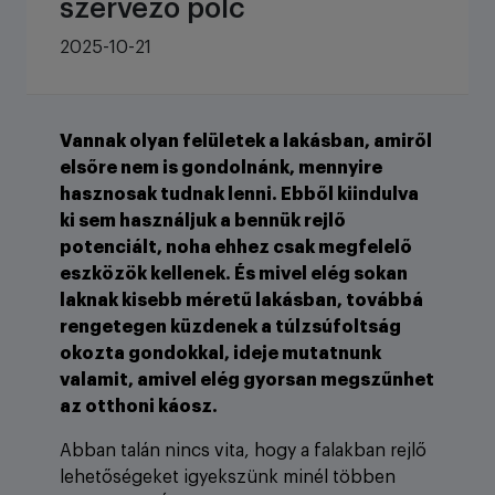
szervező polc
2025-10-21
Vannak olyan felületek a lakásban, amiről
elsőre nem is gondolnánk, mennyire
hasznosak tudnak lenni. Ebből kiindulva
ki sem használjuk a bennük rejlő
potenciált, noha ehhez csak megfelelő
eszközök kellenek. És mivel elég sokan
laknak kisebb méretű lakásban, továbbá
rengetegen küzdenek a túlzsúfoltság
okozta gondokkal, ideje mutatnunk
valamit, amivel elég gyorsan megszűnhet
az otthoni káosz.
Abban talán nincs vita, hogy a falakban rejlő
lehetőségeket igyekszünk minél többen