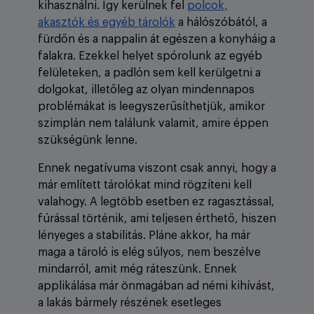
kihasználni. Így kerülnek fel
polcok,
akasztók és egyéb tárolók
a hálószóbától, a
fürdőn és a nappalin át egészen a konyháig a
falakra. Ezekkel helyet spórolunk az egyéb
felületeken, a padlón sem kell kerülgetni a
dolgokat, illetőleg az olyan mindennapos
problémákat is leegyszerűsíthetjük, amikor
szimplán nem találunk valamit, amire éppen
szükségünk lenne.
Ennek negatívuma viszont csak annyi, hogy a
már említett tárolókat mind rögzíteni kell
valahogy. A legtöbb esetben ez ragasztással,
fúrással történik, ami teljesen érthető, hiszen
lényeges a stabilitás. Pláne akkor, ha már
maga a tároló is elég súlyos, nem beszélve
mindarról, amit még ráteszünk. Ennek
applikálása már önmagában ad némi kihívást,
a lakás bármely részének esetleges