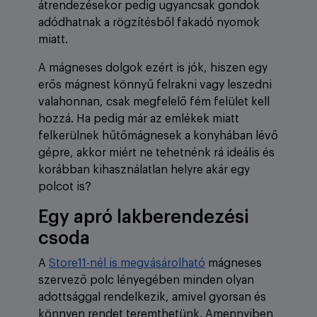
átrendezésekor pedig ugyancsak gondok
adódhatnak a rögzítésből fakadó nyomok
miatt.
A mágneses dolgok ezért is jók, hiszen egy
erős mágnest könnyű felrakni vagy leszedni
valahonnan, csak megfelelő fém felület kell
hozzá. Ha pedig már az emlékek miatt
felkerülnek hűtőmágnesek a konyhában lévő
gépre, akkor miért ne tehetnénk rá ideális és
korábban kihasználatlan helyre akár egy
polcot is?
Egy apró lakberendezési
csoda
A
Store11-nél is megvásárolható
mágneses
szervező polc lényegében minden olyan
adottsággal rendelkezik, amivel gyorsan és
könnyen rendet teremthetünk. Amennyiben