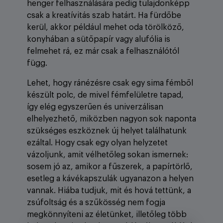
henger felhasználására pedig tulajdonképp
csak a kreatívitás szab határt. Ha fürdőbe
kerül, akkor például mehet oda törölköző,
konyhában a sütőpapír vagy alufólia is
felmehet rá, ez már csak a felhasználótól
függ.
Lehet, hogy ránézésre csak egy sima fémből
készült polc, de mivel fémfelületre tapad,
így elég egyszerűen és univerzálisan
elhelyezhető, miközben nagyon sok naponta
szükséges eszköznek új helyet találhatunk
ezáltal. Hogy csak egy olyan helyzetet
vázoljunk, amit vélhetőleg sokan ismernek:
sosem jó az, amikor a fűszerek, a papírtörlő,
esetleg a kávékapszulák ugyanazon a helyen
vannak. Hiába tudjuk, mit és hová tettünk, a
zsúfoltság és a szűkösség nem fogja
megkönnyíteni az életünket, illetőleg több