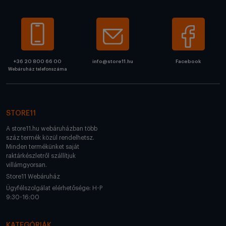
+36 20 800 66 00
info@store11.hu
Facebook
Webáruház telefonszáma
STORE11
A store11.hu webáruházban több
száz termék közül rendelhetsz.
Minden termékünket saját
raktárkészletről szállítjuk
villámgyorsan.
Store11 Webáruház
Ügyfélszolgálat elérhetősége: H-P
9:30-16:00
KATEGÓRIÁK