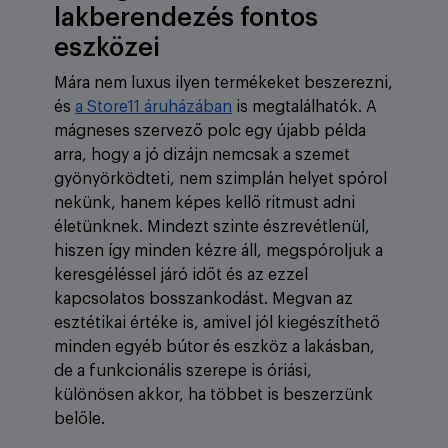
lakberendezés fontos
eszközei
Mára nem luxus ilyen termékeket beszerezni,
és
a Store11 áruházában
is megtalálhatók. A
mágneses szervező polc egy újabb példa
arra, hogy a jó dizájn nemcsak a szemet
gyönyörködteti, nem szimplán helyet spórol
nekünk, hanem képes kellő ritmust adni
életünknek. Mindezt szinte észrevétlenül,
hiszen így minden kézre áll, megspóroljuk a
keresgéléssel járó időt és az ezzel
kapcsolatos bosszankodást. Megvan az
esztétikai értéke is, amivel jól kiegészíthető
minden egyéb bútor és eszköz a lakásban,
de a funkcionális szerepe is óriási,
különösen akkor, ha többet is beszerzünk
belőle.