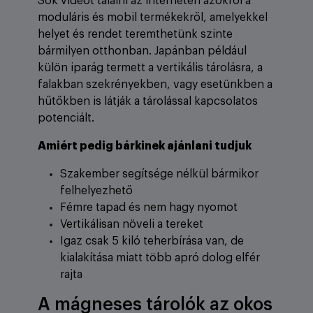
Sok videót találni az interneten azokról a
moduláris és mobil termékekről, amelyekkel
helyet és rendet teremthetünk szinte
bármilyen otthonban. Japánban például
külön iparág termett a vertikális tárolásra, a
falakban szekrényekben, vagy esetünkben a
hűtőkben is látják a tárolással kapcsolatos
potenciált.
Amiért pedig bárkinek ajánlani tudjuk
Szakember segítsége nélkül bármikor
felhelyezhető
Fémre tapad és nem hagy nyomot
Vertikálisan növeli a tereket
Igaz csak 5 kiló teherbírása van, de
kialakítása miatt több apró dolog elfér
rajta
A mágneses tárolók az okos