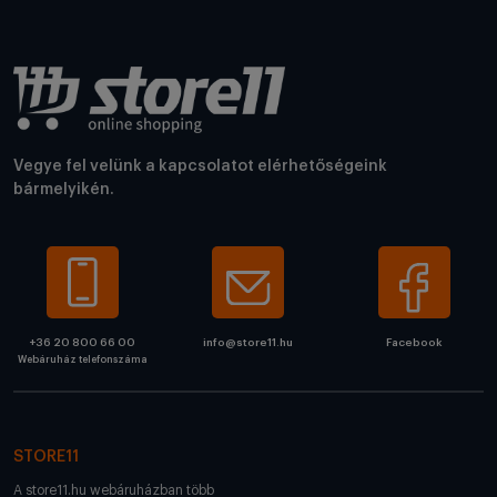
Vegye fel velünk a kapcsolatot elérhetőségeink
bármelyikén.
+36 20 800 66 00
info@store11.hu
Facebook
Webáruház telefonszáma
STORE11
A store11.hu webáruházban több