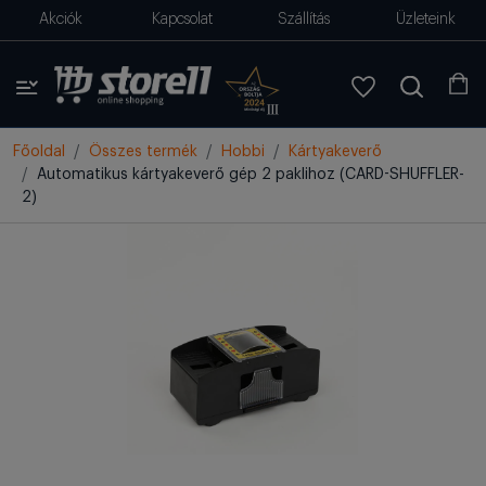
Akciók
Kapcsolat
Szállítás
Üzleteink
Főoldal
Összes termék
Hobbi
Kártyakeverő
Automatikus kártyakeverő gép 2 paklihoz (CARD-SHUFFLER-
2)