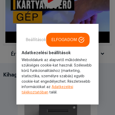
Beállítások
ELFOGADOM
Adatkezelési beállítások
Értékelések
Weboldalunk az alapvető működéshez
szükséges cookie-kat használ. Szélesebb
körű funkcionalitáshoz (marketing,
Kihagyhatatlan akciók
statisztika, személyre szabás) egyéb
cookie-kat engedélyezhet. Részletesebb
információkat az
Adatkezelési
tájékoztatóban
talál.
Akciós