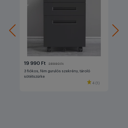
19 990 Ft
28990 Ft
3 fiókos, fém gurulós szekrény, tároló
sötétszürke
4 (1)