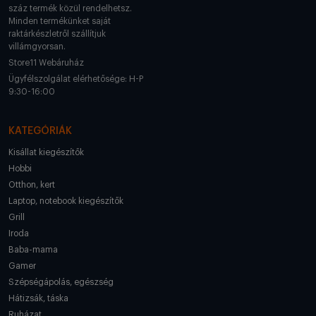
száz termék közül rendelhetsz.
Minden termékünket saját
raktárkészletről szállítjuk
villámgyorsan.
Store11 Webáruház
Ügyfélszolgálat elérhetősége: H-P
9:30-16:00
KATEGÓRIÁK
Kisállat kiegészítők
Hobbi
Otthon, kert
Laptop, notebook kiegészítők
Grill
Iroda
Baba-mama
Gamer
Szépségápolás, egészség
Hátizsák, táska
Ruházat