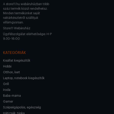
A store11.hu webáruházban több
száz termék közül rendelhetsz.
Minden termékünket saját
raktárkészletről szállítjuk
villámgyorsan.
Store11 Webáruház
Ügyfélszolgálat elérhetősége: H-P
9:30-16:00
KATEGÓRIÁK
Kisállat kiegészítők
Hobbi
Otthon, kert
Laptop, notebook kiegészítők
Grill
Iroda
Baba-mama
Gamer
Szépségápolás, egészség
Hátizsák, táska