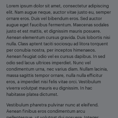
Lorem ipsum dolor sit amet, consectetur adipiscing
elit. Nam augue neque, auctor vitae justo eu, semper
ornare eros. Duis vel bibendum eros. Sed auctor
augue eget faucibus fermentum. Maecenas sodales
justo et est mattis, et dignissim mauris posuere.
Aenean elementum cursus gravida. Duis lobortis nisi
nulla. Class aptent taciti sociosqu ad litora torquent
per conubia nostra, per inceptos himenaeos.
Aenean feugiat odio vel ex cursus dapibus. In sed
odio sed lacus ultrices imperdiet. Nunc vel
condimentum urna, nec varius diam. Nullam lacinia,
massa sagittis tempor ornare, nulla nulla efficitur
eros, a imperdiet nisi felis vitae orci. Vestibulum
viverra volutpat mauris eu dignissim. In hac
habitasse platea dictumst.
Vestibulum pharetra pulvinar nunc at eleifend.
Aenean finibus eros condimentum arcu
pellentesque, ut volutpat dui posuere. Integer