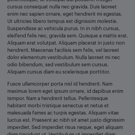
cursus consequat nulla nec gravida. Duis laoreet
enim nec sapien ornare, eget hendrerit mi egestas.
Ut ultricies libero tempus est dignissim molestie.
Suspendisse ac vehicula purus. In in nibh cursus,
eleifend felis nec, gravida sem. Quisque a mattis erat.
Aliquam erat volutpat. Aliquam placerat in justo non
hendrerit. Maecenas facilisis sem felis, vel laoreet
dolor elementum vestibulum. Nulla laoreet mi nec
odio bibendum, sed vestibulum sem cursus.
Aliquam cursus diam eu scelerisque porttitor.
Fusce ullamcorper porta nisl id hendrerit. Nam
maximus lorem eget ipsum ornare, id dapibus enim
tempor. Nam a hendrerit tellus. Pellentesque
habitant morbi tristique senectus et netus et
malesuada fames ac turpis egestas. Aliquam vitae
luctus est. Praesent ac nibh sit amet justo dignissim
imperdiet. Sed imperdiet risus neque, eget aliquam
diam tincidunt ut. Vestibulum ut imperdiet diam.