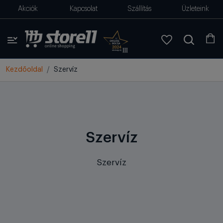
Akciók
Kapcsolat
Szállítás
Üzleteink
Kezdőoldal
Szervíz
Szervíz
Szervíz