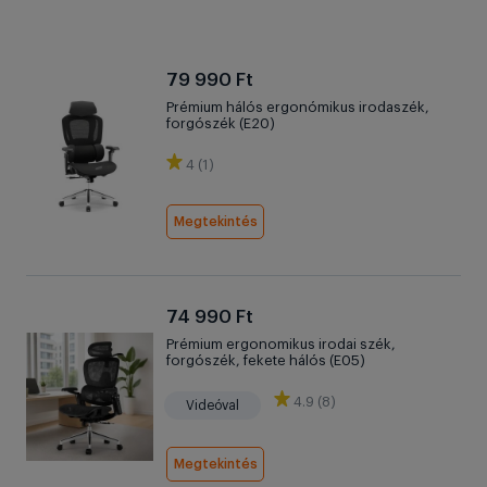
79 990 Ft
Prémium hálós ergonómikus irodaszék,
forgószék (E20)
4 (1)
Megtekintés
74 990 Ft
Prémium ergonomikus irodai szék,
forgószék, fekete hálós (E05)
4.9 (8)
Videóval
Megtekintés