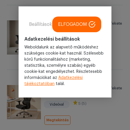
55 990 Ft
Ergonomikus irodai szék, forgószék, fekete
Beállítások
ELFOGADOM
hálós (E15 BLACK)
Adatkezelési beállítások
4.7 (3)
Videóval
Weboldalunk az alapvető működéshez
szükséges cookie-kat használ. Szélesebb
Megtekintés
körű funkcionalitáshoz (marketing,
statisztika, személyre szabás) egyéb
cookie-kat engedélyezhet. Részletesebb
információkat az
Adatkezelési
54 990 Ft
tájékoztatóban
talál.
Ergonomikus irodai szék, forgószék, fekete
hálós (E13 BLACK)
5 (5)
Videóval
Megtekintés