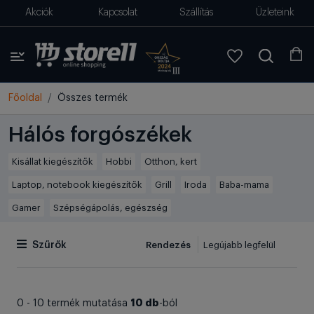
Akciók
Kapcsolat
Szállítás
Üzleteink
Főoldal
Összes termék
Hálós forgószékek
Kisállat kiegészítők
Hobbi
Otthon, kert
Laptop, notebook kiegészítők
Grill
Iroda
Baba-mama
Gamer
Szépségápolás, egészség
Rendezés
Szűrők
10 db
0 - 10 termék mutatása
-ból