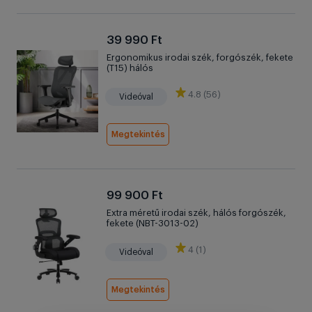
39 990 Ft
Ergonomikus irodai szék, forgószék, fekete
(T15) hálós
4.8 (56)
Videóval
Megtekintés
99 900 Ft
Extra méretű irodai szék, hálós forgószék,
fekete (NBT-3013-02)
4 (1)
Videóval
Megtekintés