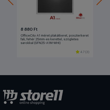
8 880 Ft
OfficeCity A1 méret plakátkeret, poszterkeret
fali, fehér 25mm-es kerettel, szögletes
sarokkal (SFN25-A1M-WHI)
4.7 (3)