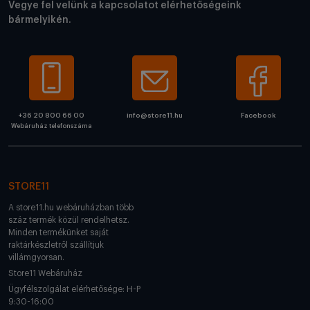
Vegye fel velünk a kapcsolatot elérhetőségeink
bármelyikén.
+36 20 800 66 00
info@store11.hu
Facebook
Webáruház telefonszáma
STORE11
A store11.hu webáruházban több
száz termék közül rendelhetsz.
Minden termékünket saját
raktárkészletről szállítjuk
villámgyorsan.
Store11 Webáruház
Ügyfélszolgálat elérhetősége: H-P
9:30-16:00