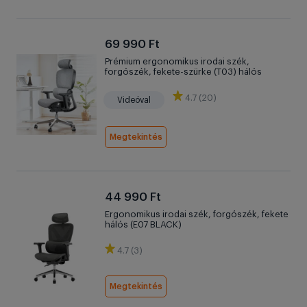
69 990 Ft
Prémium ergonomikus irodai szék,
forgószék, fekete-szürke (T03) hálós
4.7 (20)
Videóval
Megtekintés
44 990 Ft
Ergonomikus irodai szék, forgószék, fekete
hálós (E07 BLACK)
4.7 (3)
Megtekintés