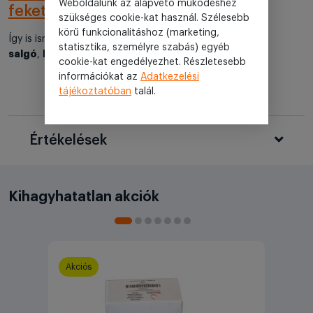
Weboldalunk az alapvető működéshez
fekete
szükséges cookie-kat használ. Szélesebb
körű funkcionalitáshoz (marketing,
5 polcos salgó
csavarozás mentes
Így is ismerheti:
,
statisztika, személyre szabás) egyéb
salgó
MDF lapos salgó,
1800x900x400mm
,
cookie-kat engedélyezhet. Részletesebb
információkat az
Adatkezelési
tájékoztatóban
talál.
Értékelések
Kihagyhatatlan akciók
Akciós