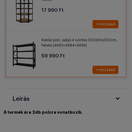
17 990 Ft
+ Hozzáad
Raktár polc, salgó 4 szintes 200x60x200cm,
fekete (4683+4684+4685)
59 990 Ft
+ Hozzáad
Leírás
A termék ára 2db polcra vonatkozik.