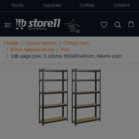
Akciók
Kapcsolat
Szállítás
Üzleteink
Főoldal
Összes termék
Otthon, kert
Bútor, lakberendezés
Polc
2db salgó polc, 5 szintes 180x90x40cm, fekete szett