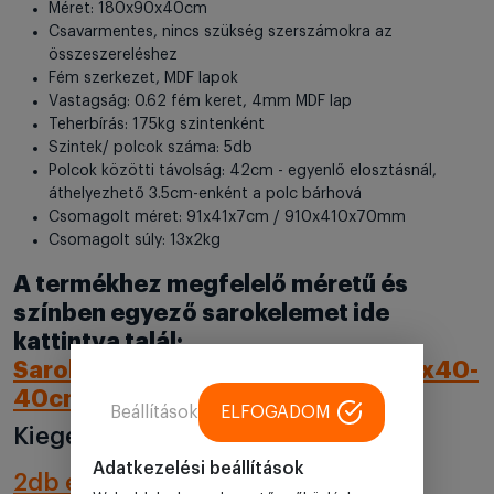
Méret: 180x90x40cm
Csavarmentes, nincs szükség szerszámokra az
összeszereléshez
Fém szerkezet, MDF lapok
Vastagság: 0.62 fém keret, 4mm MDF lap
Teherbírás: 175kg szintenként
Szintek/ polcok száma: 5db
Polcok közötti távolság: 42cm - egyenlő elosztásnál,
áthelyezhető 3.5cm-enként a polc bárhová
Csomagolt méret: 91x41x7cm / 910x410x70mm
Csomagolt súly: 13x2kg
A termékhez megfelelő méretű és
színben egyező sarokelemet ide
kattintva talál:
Sarok salgó polc, 5 szintes 180x70x40-
40cm, fekete
Beállítások
ELFOGADOM
Kiegészítő polcok:
Adatkezelési beállítások
2db extra polc kerettel, 90x40cm,