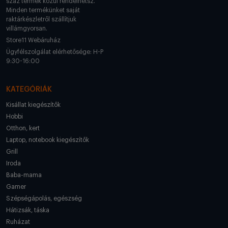
száz termék közül rendelhetsz.
Minden termékünket saját
raktárkészletről szállítjuk
villámgyorsan.
Store11 Webáruház
Ügyfélszolgálat elérhetősége: H-P
9:30-16:00
KATEGÓRIÁK
Kisállat kiegészítők
Hobbi
Otthon, kert
Laptop, notebook kiegészítők
Grill
Iroda
Baba-mama
Gamer
Szépségápolás, egészség
Hátizsák, táska
Ruházat