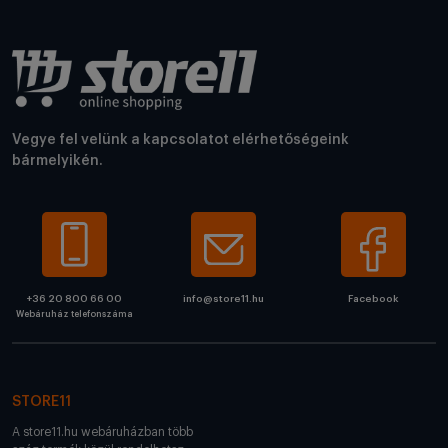
Vegye fel velünk a kapcsolatot elérhetőségeink
bármelyikén.
+36 20 800 66 00
info@store11.hu
Facebook
Webáruház telefonszáma
STORE11
A store11.hu webáruházban több