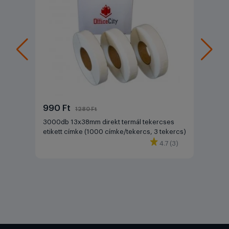
990 Ft
1280 Ft
3000db 13x38mm direkt termál tekercses
etikett címke (1000 címke/tekercs, 3 tekercs)
4.7 (3)