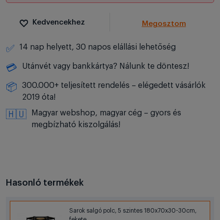
Kedvencekhez
Megosztom
14 nap helyett, 30 napos elállási lehetőség
✅
Utánvét vagy bankkártya? Nálunk te döntesz!
💳
300.000+ teljesített rendelés – elégedett vásárlók
📦
2019 óta!
Magyar webshop, magyar cég – gyors és
🇭🇺
megbízható kiszolgálás!
Hasonló termékek
Sarok salgó polc, 5 szintes 180x70x30-30cm,
fekete